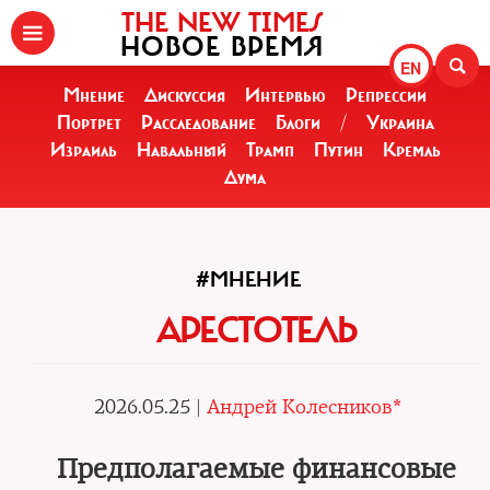
THE NEW TIMES
НОВОЕ ВРЕМЯ
EN
Мнение
Дискуссия
Интервью
Репрессии
Портрет
Расследование
Блоги
/
Украина
Израиль
Навальный
Трамп
Путин
Кремль
Дума
#МНЕНИЕ
АРЕСТОТЕЛЬ
2026.05.25 |
Андрей Колесников*
Предполагаемые финансовые