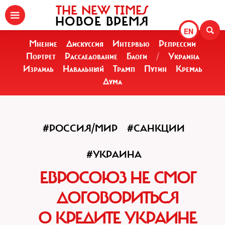
THE NEW TIMES
НОВОЕ ВРЕМЯ
EN
Мнение
Дискуссия
Интервью
Репрессии
Портрет
Расследование
Блоги
/
Украина
Израиль
Навальный
Трамп
Путин
Кремль
Дума
#РОССИЯ/МИР
#САНКЦИИ
#УКРАИНА
ЕВРОСОЮЗ НЕ СМОГ
ДОГОВОРИТЬСЯ
О КРЕДИТЕ УКРАИНЕ