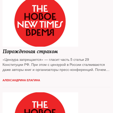
Порожденная страхом
«Цензура запрещается» — гласит часть 5 статьи 29
Конституции РФ. При этом с цензурой в России сталкиваются
даже авторы книг и организаторы пресс-конференций. Почему
издатели и книготорговцы боятся политических текстов и какие
государственные ведомства стали наследниками функций
АЛЕКСАНДРИНА ЕЛАГИНА
Цензурного комитета — узнал The New Times