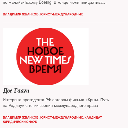
по малайзийскому Boeing. В конце июля инициатива
споткнулась в Совбезе ООН о российское вето. Можно ли будет
его обойти в сентябре — разбирался The New Times
ВЛАДИМИР ЖБАНКОВ, ЮРИСТ-МЕЖДУНАРОДНИК
Две Гааги
Интервью президента РФ авторам фильма «Крым. Путь
на Родину» с точки зрения международного права
ВЛАДИМИР ЖБАНКОВ, ЮРИСТ-МЕЖДУНАРОДНИК, КАНДИДАТ
ЮРИДИЧЕСКИХ НАУК