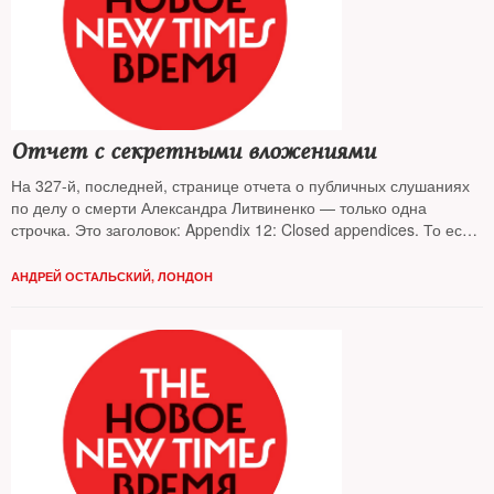
Отчет с секретными вложениями
На 327-й, последней, странице отчета о публичных слушаниях
по делу о смерти Александра Литвиненко — только одна
строчка. Это заголовок: Appendix 12: Closed appendices. То есть:
«Приложение 12: Закрытые приложения». И все. Дальше —
пустота. В них, как рассказал председательствовавший на
АНДРЕЙ ОСТАЛЬСКИЙ, ЛОНДОН
слушаниях судья сэр Роберт Оуэн, засекреченные, недоступные
для публики данные