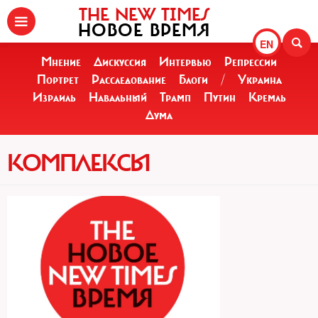
THE NEW TIMES
НОВОЕ ВРЕМЯ
EN
Мнение
Дискуссия
Интервью
Репрессии
Портрет
Расследование
Блоги
/
Украина
Израиль
Навальный
Трамп
Путин
Кремль
Дума
КОМПЛЕКСЫ