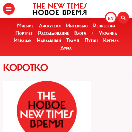
THE NEW TIMES
НОВОЕ ВРЕМЯ
EN
Мнение
Дискуссия
Интервью
Репрессии
Портрет
Расследование
Блоги
/
Украина
Израиль
Навальный
Трамп
Путин
Кремль
Дума
КОРОТКО