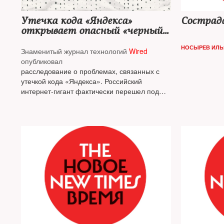
Утечка кода «Яндекса»
Сострад
открывает опасный «черный
ящик»
НОСЫРЕВ ИЛЬ
Знаменитый журнал технологий
Wired
опубликовал
расследование о проблемах, связанных с
утечкой кода «Яндекса». Российский
интернет-гигант фактически перешел под
контроль государства и его политической
полиции, и поэтому
NT
считает, что нашему
читателю необходимо знать, какие угрозы
это «вскрытие» «Яндекса» несет, и
предлагает пересказ расследования