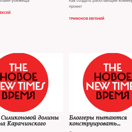
онлайн-убежища
Как создать работающий комме
проект
ЛЕКСЕЙ
ТРИФОНОВ ЕВГЕНИЙ
 Силиконовой долины
Блоггеры пытаются
на Карачинского
конструировать
параллельную реальн