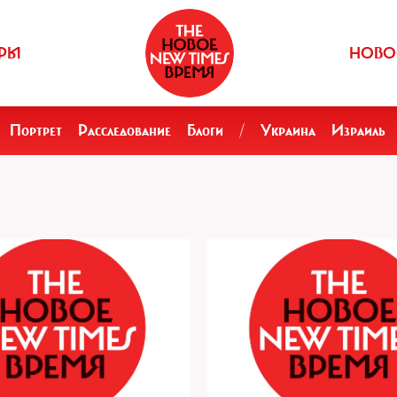
РЫ
НОВО
Портрет
Расследование
Блоги
/
Украина
Израиль