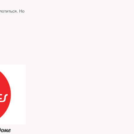
лотиться. Но
доме