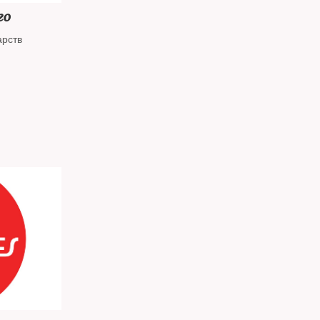
го
арств