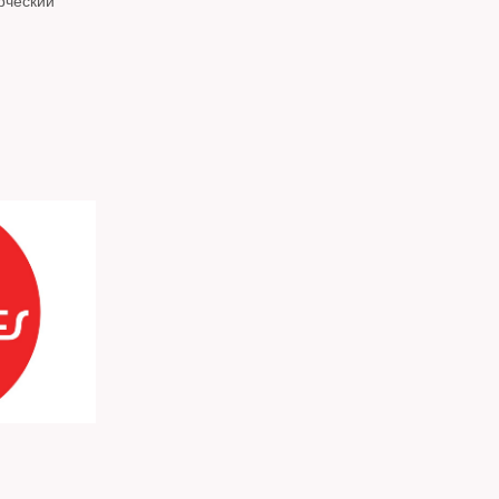
рческий
ость