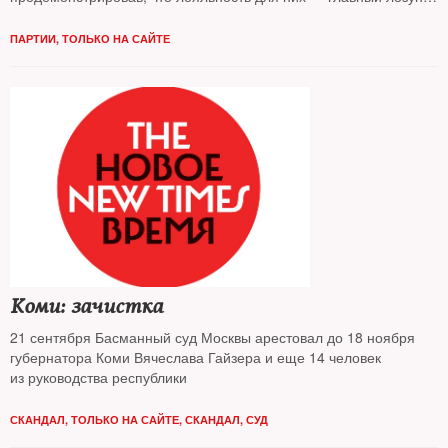
предстоящей кампании в Госдуму. Чем еще собираются
привлекать электорат системные оппозиционеры — узнавал
ПАРТИИ
,
ТОЛЬКО НА САЙТЕ
The New Times
Коми: зачистка
21 сентября Басманный суд Москвы арестовал до 18 ноября
губернатора Коми Вячеслава Гайзера и еще 14 человек
из руководства республики
СКАНДАЛ
,
ТОЛЬКО НА САЙТЕ
,
СКАНДАЛ
,
СУД