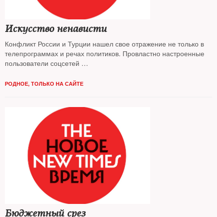
Искусство ненависти
Конфликт России и Турции нашел свое отражение не только в
телепрограммах и речах политиков. Провластно настроенные
пользователи соцсетей
с помощью демотиваторов и даже стихов выражают свое
отношение ко вчерашнему союзнику. Как президента Реджепа
РОДНОЕ
,
ТОЛЬКО НА САЙТЕ
Эрдогана вписали в дружную семью врагов России — изучал
The New Times
Бюджетный срез