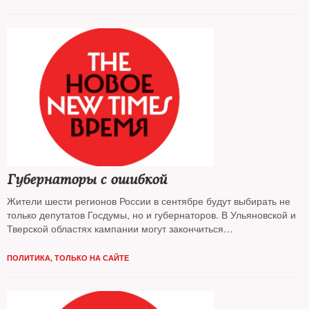
Губернаторы с ошибкой
Жители шести регионов России в сентябре будут выбирать не
только депутатов Госдумы, но и губернаторов. В Ульяновской и
Тверской областях кампании могут закончиться
непредсказуемо. The New Times выяснил — проблемы
кандидатам от власти обеспечила сама власть
ПОЛИТИКА
,
ТОЛЬКО НА САЙТЕ