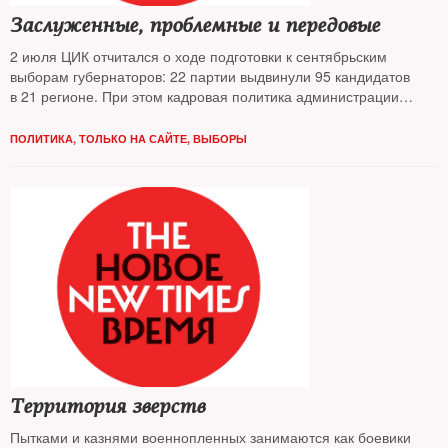
Заслуженные, проблемные и передовые
2 июля ЦИК отчитался о ходе подготовки к сентябрьским
выборам губернаторов: 22 партии выдвинули 95 кандидатов
в 21 регионе. При этом кадровая политика администрации
президента на губернаторских выборах 2015 года не
отличается последовательностью
ПОЛИТИКА
,
ТОЛЬКО НА САЙТЕ
,
ВЫБОРЫ
Территория зверств
Пытками и казнями военнопленных занимаются как боевики