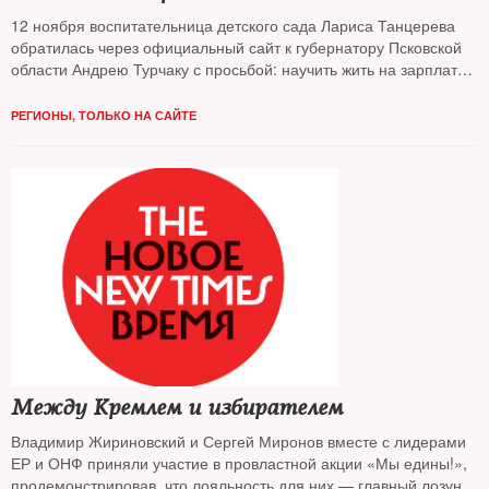
12 ноября воспитательница детского сада Лариса Танцерева
обратилась через официальный сайт к губернатору Псковской
области Андрею Турчаку с просьбой: научить жить на зарплату,
которая за год уменьшилась втрое. В бюджетную сферу
возвращаются 1990-е годы: задержки зарплат учителям и
РЕГИОНЫ
,
ТОЛЬКО НА САЙТЕ
врачам, нехватка бесплатных мест в больницах. Местные
власти открыто или вполголоса признают — денег в бюджетах
не хватает. Пока чиновники латают дыры за счет кредитов, но
регионы и так в долгах. Масштабы бедствия уточнял the New
Times
Между Кремлем и избирателем
Владимир Жириновский и Сергей Миронов вместе с лидерами
ЕР и ОНФ приняли участие в провластной акции «Мы едины!»,
продемонстрировав, что лояльность для них — главный лозунг