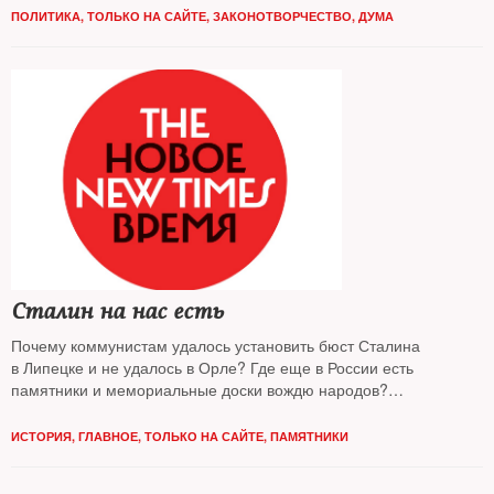
ПОЛИТИКА
,
ТОЛЬКО НА САЙТЕ
,
ЗАКОНОТВОРЧЕСТВО
,
ДУМА
Сталин на нас есть
Почему коммунистам удалось установить бюст Сталина
в Липецке и не удалось в Орле? Где еще в России есть
памятники и мемориальные доски вождю народов?
Как реагируют россияне на возвращение великого вождя —
разбирался The New Times
ИСТОРИЯ
,
ГЛАВНОЕ
,
ТОЛЬКО НА САЙТЕ
,
ПАМЯТНИКИ