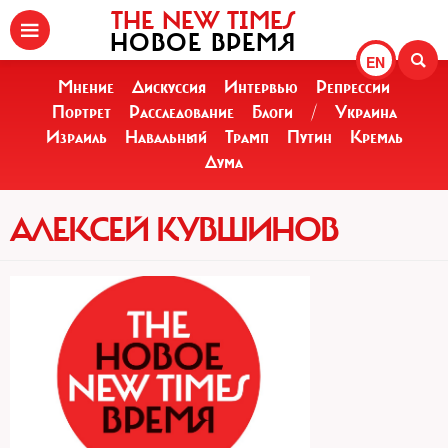
THE NEW TIMES
НОВОЕ ВРЕМЯ
EN
Мнение
Дискуссия
Интервью
Репрессии
Портрет
Расследование
Блоги
/
Украина
Израиль
Навальный
Трамп
Путин
Кремль
Дума
АЛЕКСЕЙ КУВШИНОВ