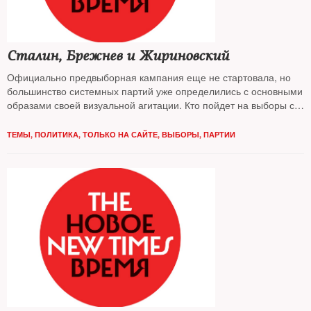
Сталин, Брежнев и Жириновский
Официально предвыборная кампания еще не стартовала, но
большинство системных партий уже определились с основными
образами своей визуальной агитации. Кто пойдет на выборы с
портретами покойных вождей, а кто предпочтет живых —
узнавал The New Times
ТЕМЫ
,
ПОЛИТИКА
,
ТОЛЬКО НА САЙТЕ
,
ВЫБОРЫ
,
ПАРТИИ