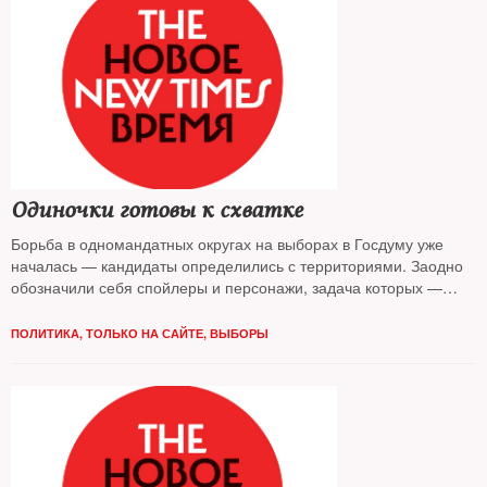
Одиночки готовы к схватке
Борьба в одномандатных округах на выборах в Госдуму уже
началась — кандидаты определились с территориями. Заодно
обозначили себя спойлеры и персонажи, задача которых —
помочь власти превратить кампанию в фарс. В предвыборных
расстановках разбирался The New Times
ПОЛИТИКА
,
ТОЛЬКО НА САЙТЕ
,
ВЫБОРЫ