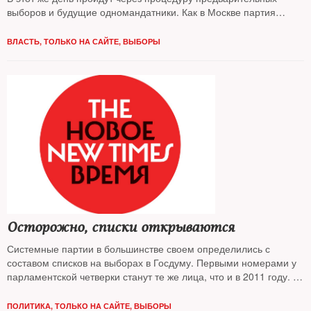
выборов и будущие одномандатники. Как в Москве партия
власти ведет кампанию и кто победит — выяснял The New
Times
ВЛАСТЬ
,
ТОЛЬКО НА САЙТЕ
,
ВЫБОРЫ
Осторожно, списки открываются
Системные партии в большинстве своем определились с
составом списков на выборах в Госдуму. Первыми номерами у
парламентской четверки станут те же лица, что и в 2011 году. К
составу кандидатов присмотрелся New Times
ПОЛИТИКА
,
ТОЛЬКО НА САЙТЕ
,
ВЫБОРЫ