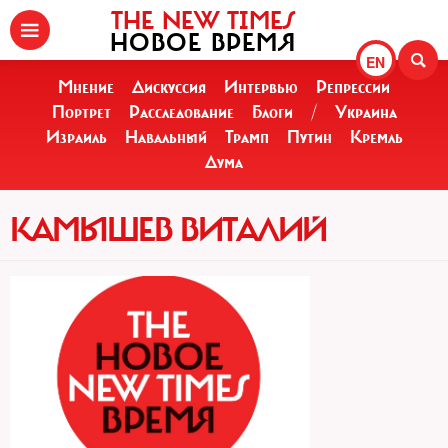
THE NEW TIMES
НОВОЕ ВРЕМЯ
EN
Мнение
Дискуссия
Интервью
Репрессии
Портрет
Расследование
Блоги
/
Украина
Израиль
Навальный
Трамп
Путин
Кремль
Дума
КАМЫШЕВ ВИТАЛИЙ