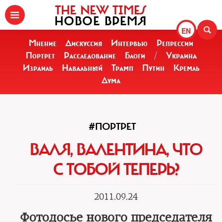
THE NEW TIMES
НОВОЕ ВРЕМЯ
EN
Мнение
Дискуссия
Интервью
Репрессии
Портрет
Расследование
Блоги
/
Украина
Израиль
Навальный
Трамп
Путин
Кремль
Дума
#ПОРТРЕТ
ВАЛЯ, ВАЛЕНТИНА, ЧТО
С ТОБОЙ ТЕПЕРЬ?
2011.09.24
Фотодосье нового председателя