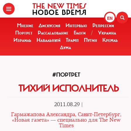
THE NEW TIMES
НОВОЕ ВРЕМЯ
EN
Мнение
Дискуссия
Интервью
Репрессии
Портрет
Расследование
Блоги
/
Украина
Израиль
Навальный
Трамп
Путин
Кремль
Дума
#ПОРТРЕТ
ТИХИЙ ИСПОЛНИТЕЛЬ
2011.08.29 |
Гармажапова Александра, Санкт-Петербург,
«Новая газета» — специально для The New
Times