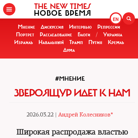
THE NEW TIMES
НОВОЕ ВРЕМЯ
EN
Мнение
Дискуссия
Интервью
Репрессии
Портрет
Расследование
Блоги
/
Украина
Израиль
Навальный
Трамп
Путин
Кремль
Дума
#МНЕНИЕ
ЗВЕРОЯЩУР ИДЕТ К НАМ
2026.03.22 |
Андрей Колесников*
Широкая распродажа властью