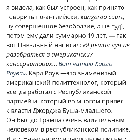
я видела, как был устроен, как принято
говорить по-английски,
kangaroo court
,
ну совершенное безобразие, а не суд),
потом ему дали суммарно 19 лет, — так
вот Навальный написал:
«Я решил лучше
разобраться в американских
консерваторах
...
Вот читаю Карла
Роува»
. Карл Роув —это знаменитый
американский политтехнолог, который
всегда работал с Республиканской
партией и который во многом привел
к власти Джорджа Буша-младшего.
Он был до Трампа очень влиятельным
человеком в республиканской политике.
Я же Навальному в очередном письме