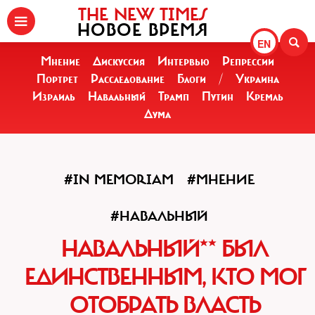
THE NEW TIMES
НОВОЕ ВРЕМЯ
EN
Мнение
Дискуссия
Интервью
Репрессии
Портрет
Расследование
Блоги
/
Украина
Израиль
Навальный
Трамп
Путин
Кремль
Дума
#IN MEMORIAM
#МНЕНИЕ
#НАВАЛЬНЫЙ
НАВАЛЬНЫЙ** БЫЛ
ЕДИНСТВЕННЫМ, КТО МОГ
ОТОБРАТЬ ВЛАСТЬ