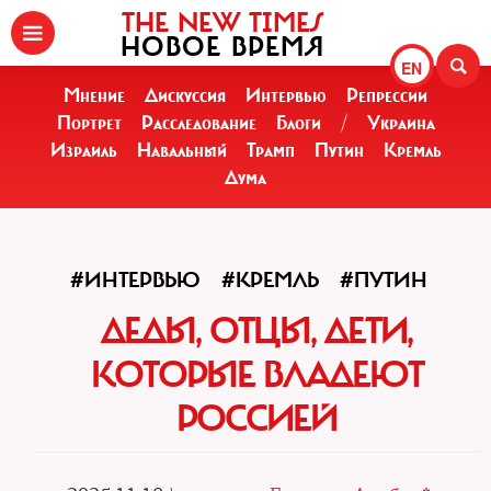
THE NEW TIMES
НОВОЕ ВРЕМЯ
EN
Мнение
Дискуссия
Интервью
Репрессии
Портрет
Расследование
Блоги
/
Украина
Израиль
Навальный
Трамп
Путин
Кремль
Дума
#ИНТЕРВЬЮ
#КРЕМЛЬ
#ПУТИН
ДЕДЫ, ОТЦЫ, ДЕТИ,
КОТОРЫЕ ВЛАДЕЮТ
РОССИЕЙ