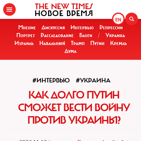
THE NEW TIMES
НОВОЕ ВРЕМЯ
EN
Мнение
Дискуссия
Интервью
Репрессии
Портрет
Расследование
Блоги
/
Украина
Израиль
Навальный
Трамп
Путин
Кремль
Дума
#ИНТЕРВЬЮ
#УКРАИНА
КАК ДОЛГО ПУТИН
СМОЖЕТ ВЕСТИ ВОЙНУ
ПРОТИВ УКРАИНЫ?