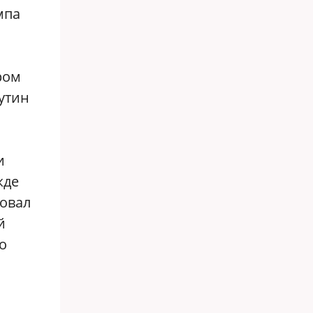
мпа
ром
утин
и
жде
ровал
й
о