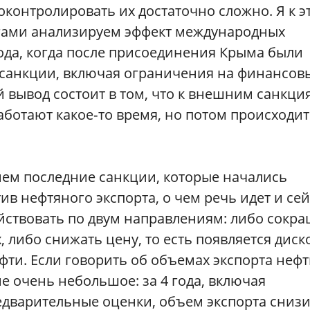
оконтролировать их достаточно сложно. Я к э
легами анализируем эффект международных
года, когда после присоединения Крыма были
 санкции, включая ограничения на финансов
 вывод состоит в том, что к внешним санкци
аботают какое‑то время, но потом происходит
мем последние санкции, которые начались
ив нефтяного экспорта, о чем речь идет и се
ействовать по двум направлениям: либо сокр
 либо снижать цену, то есть появляется диск
ти. Если говорить об объемах экспорта неф
е очень небольшое: за 4 года, включая
едварительные оценки, объем экспорта сниз