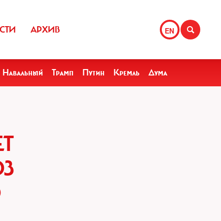
СТИ
АРХИВ
EN
Навальный
Трамп
Путин
Кремль
Дума
Т
ОЗ
О