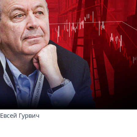
Евсей Гурвич