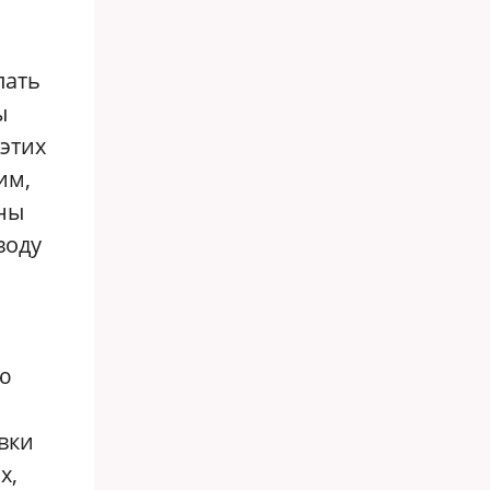
пать
ы
этих
им,
ины
воду
ую
вки
х,