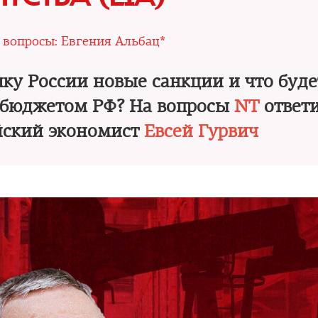
|
вопросы: Евгения Альбац*
ку России новые санкции и что буде
 бюджетом РФ? На вопросы
NT
ответ
йский экономист
Евсей Гурвич