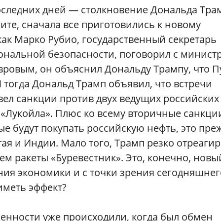
оследних дней — столкновение Дональда Тра
те, сначала все приготовились к новому
как Марко Рубио, государственный секретарь
ональной безопасности, поговорил с минист
вровым, он объяснил Дональду Трампу, что П
И тогда Дональд Трамп объявил, что встречи
ввел санкции против двух ведущих российских
«Лукойла». Плюс ко всему вторичные санкци
ые будут покупать российскую нефть, это пре
ая и Индии. Мало того, Трамп резко отреаги
ем ракеты «Буревестник». Это, конечно, новы
ения экономики и с точки зрения сегодняшнег
иметь эффект?
енности уже происходили, когда был обмен