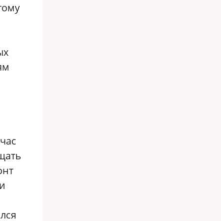
тому
ых
ям
йчас
ащать
онт
ти
ился