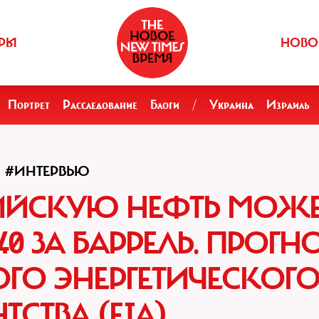
РЫ
НОВО
Портрет
Расследование
Блоги
/
Украина
Израиль
#ИНТЕРВЬЮ
ИЙСКУЮ НЕФТЬ МОЖЕ
0 ЗА БАРРЕЛЬ. ПРОГН
ГО ЭНЕРГЕТИЧЕСКОГ
НТСТВА (EIA)