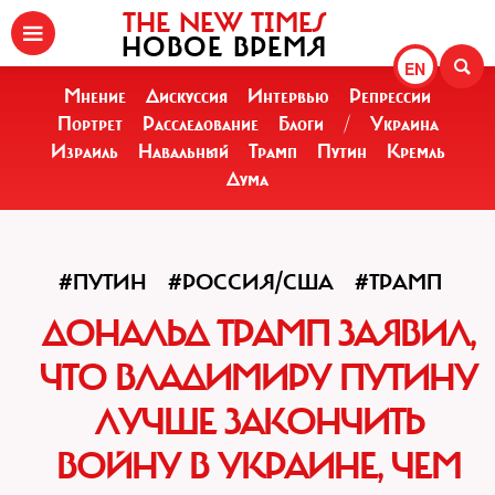
THE NEW TIMES
НОВОЕ ВРЕМЯ
EN
Мнение
Дискуссия
Интервью
Репрессии
Портрет
Расследование
Блоги
/
Украина
Израиль
Навальный
Трамп
Путин
Кремль
Дума
#ПУТИН
#РОССИЯ/США
#ТРАМП
ДОНАЛЬД ТРАМП ЗАЯВИЛ,
ЧТО ВЛАДИМИРУ ПУТИНУ
ЛУЧШЕ ЗАКОНЧИТЬ
ВОЙНУ В УКРАИНЕ, ЧЕМ