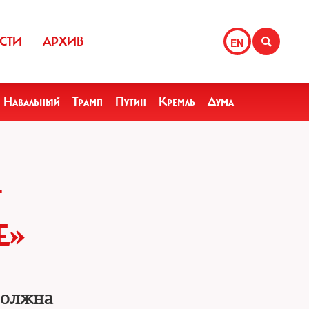
СТИ
АРХИВ
EN
Навальный
Трамп
Путин
Кремль
Дума
Т
Е»
должна