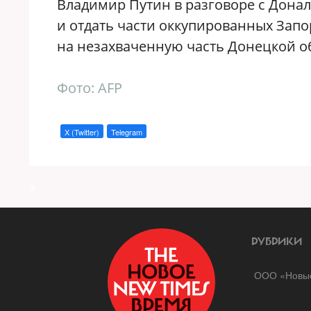
Владимир Путин в разговоре с Дона
и отдать части оккупированных Запо
на незахваченную часть Донецкой о
Фото: AFP
X (Twitter)
Telegram
a
РУБРИКИ
ООО «Новые