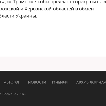
льдом Трампом якобы предлагал прекратить 
рожской и Херсонской областей в обмен
бласти Украины.
АВТОРЫ
НОВОСТИ
МНЕНИЯ
АРХИВ ЖУРНА
 Времена». 16+