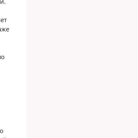
й.
ает
аже
ло
ь
то