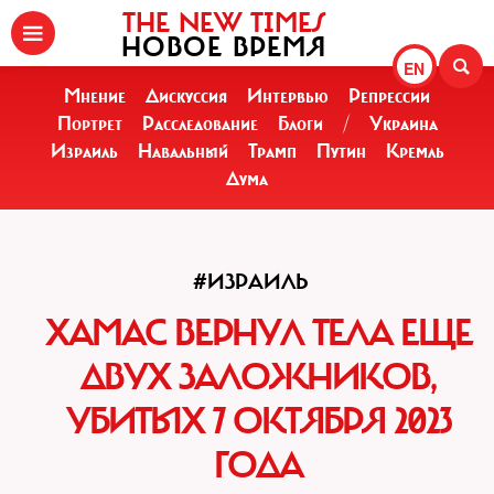
THE NEW TIMES
НОВОЕ ВРЕМЯ
EN
Мнение
Дискуссия
Интервью
Репрессии
Портрет
Расследование
Блоги
/
Украина
Израиль
Навальный
Трамп
Путин
Кремль
Дума
#ИЗРАИЛЬ
ХАМАС ВЕРНУЛ ТЕЛА ЕЩЕ
ДВУХ ЗАЛОЖНИКОВ,
УБИТЫХ 7 ОКТЯБРЯ 2023
ГОДА