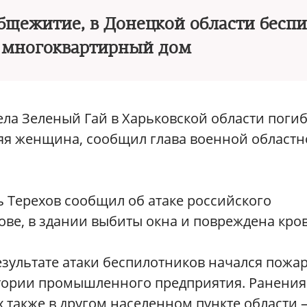
общежитие, в Донецкой области бесп
в многоквартирный дом
ела Зеленый Гай в Харьковской области погиб
няя женщина, сообщил глава военной област
ь Терехов сообщил об атаке российского
ве, в здании выбиты окна и повреждена кров
езультате атаки беспилотников начался пожа
итории промышленного предприятия. Ранения
х также в другом населенном пункте области