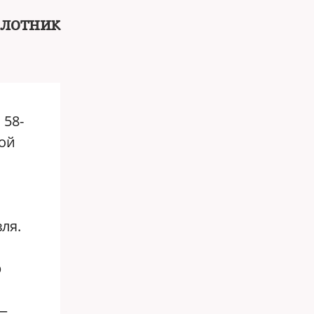
илотник
 58-
ной
ля.
р
 —