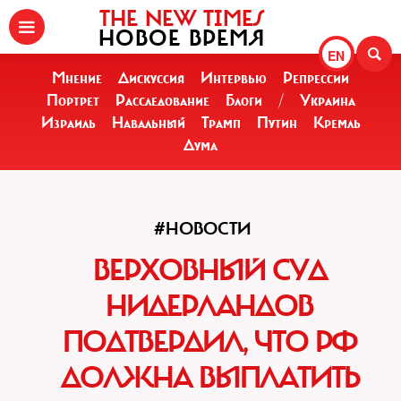
THE NEW TIMES
НОВОЕ ВРЕМЯ
EN
Мнение
Дискуссия
Интервью
Репрессии
Портрет
Расследование
Блоги
/
Украина
Израиль
Навальный
Трамп
Путин
Кремль
Дума
#НОВОСТИ
ВЕРХОВНЫЙ СУД
НИДЕРЛАНДОВ
ПОДТВЕРДИЛ, ЧТО РФ
ДОЛЖНА ВЫПЛАТИТЬ