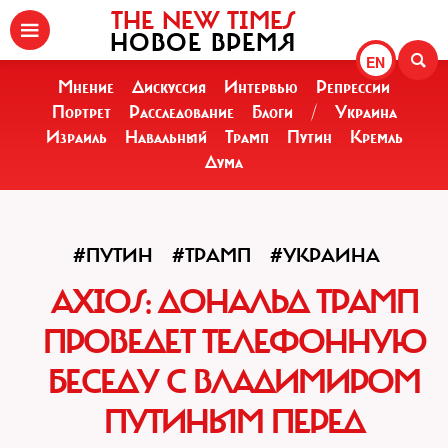
THE NEW TIMES
НОВОЕ ВРЕМЯ
EN
Мнение
Дискуссия
Интервью
Репрессии
Портрет
Расследование
Блоги
/
Украина
Израиль
Навальный
Трамп
Путин
Кремль
Дума
#ПУТИН
#ТРАМП
#УКРАИНА
AXIOS: ДОНАЛЬД ТРАМП
ПРОВЕДЕТ ТЕЛЕФОННУЮ
БЕСЕДУ С ВЛАДИМИРОМ
ПУТИНЫМ ПЕРЕД