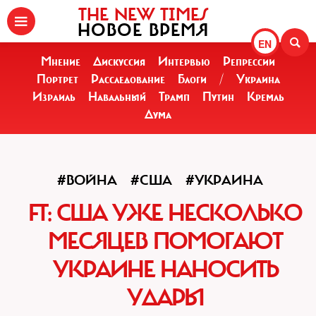
THE NEW TIMES
НОВОЕ ВРЕМЯ
EN
Мнение
Дискуссия
Интервью
Репрессии
Портрет
Расследование
Блоги
/
Украина
Израиль
Навальный
Трамп
Путин
Кремль
Дума
#ВОЙНА
#США
#УКРАИНА
FT: США УЖЕ НЕСКОЛЬКО
МЕСЯЦЕВ ПОМОГАЮТ
УКРАИНЕ НАНОСИТЬ
УДАРЫ