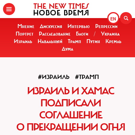
THE NEW TIMES
НОВОЕ ВРЕМЯ
EN
Мнение
Дискуссия
Интервью
Репрессии
Портрет
Расследование
Блоги
/
Украина
Израиль
Навальный
Трамп
Путин
Кремль
Дума
#ИЗРАИЛЬ
#ТРАМП
ИЗРАИЛЬ И ХАМАС
ПОДПИСАЛИ
СОГЛАШЕНИЕ
О ПРЕКРАЩЕНИИ ОГНЯ