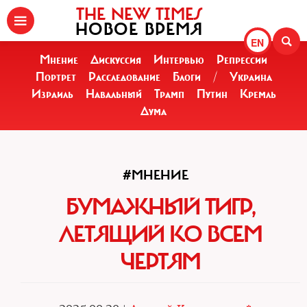
THE NEW TIMES
НОВОЕ ВРЕМЯ
EN
Мнение
Дискуссия
Интервью
Репрессии
Портрет
Расследование
Блоги
/
Украина
Израиль
Навальный
Трамп
Путин
Кремль
Дума
#МНЕНИЕ
БУМАЖНЫЙ ТИГР,
ЛЕТЯЩИЙ КО ВСЕМ
ЧЕРТЯМ