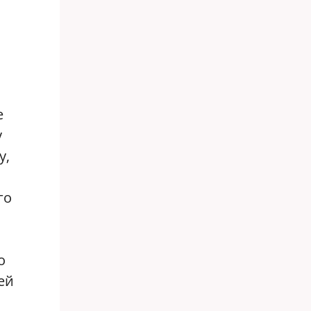
е
у
у,
го
о
ей