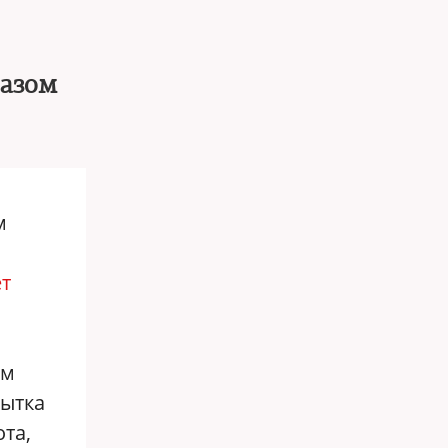
разом
м
т
ым
пытка
та,