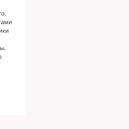
го.
атами
ики
ы.
о