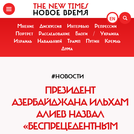
THE NEW TIMES
НОВОЕ ВРЕМЯ
EN
Мнение
Дискуссия
Интервью
Репрессии
Портрет
Расследование
Блоги
/
Украина
Израиль
Навальный
Трамп
Путин
Кремль
Дума
#НОВОСТИ
ПРЕЗИДЕНТ
АЗЕРБАЙДЖАНА ИЛЬХАМ
АЛИЕВ НАЗВАЛ
«БЕСПРЕЦЕДЕНТНЫМ