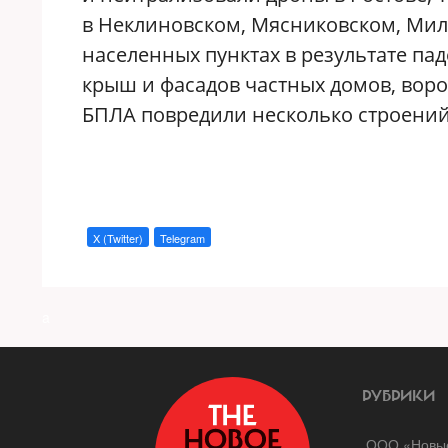
в Неклиновском, Мясниковском, Мил
населенных пунктах в результате п
крыш и фасадов частных домов, вор
БПЛА повредили несколько строений
X (Twitter)
Telegram
a
РУБРИКИ
ООО «Новые