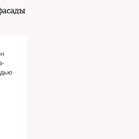
фасады
ин
а-
адью