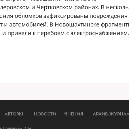
леровском и Чертковском районах. В несколь
адения обломков зафиксированы повреждения
от и автомобилей. В Новошахтинске фрагмен
 и привели к перебоям с электроснабжением
АВТОРЫ
НОВОСТИ
МНЕНИЯ
АРХИВ ЖУРНА
 Времена». 16+