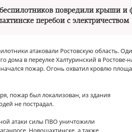
 беспилотников повредили крыши и 
шахтинске перебои с электричеством
спилотники атаковали Ростовскую область. Од
го дома в переулке Халтуринский в Ростове-н
и начался пожар. Огонь охватил кровлю площ
я, пожар был локализован, из здания
юдей не пострадал.
чной атаки силы ПВО уничтожили
Таганроге, Новошахтинске, а также