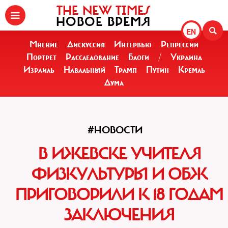
THE NEW TIMES
НОВОЕ ВРЕМЯ
EN
Мнение
Дискуссия
Интервью
Репрессии
Портрет
Расследование
Блоги
/
Украина
Израиль
Навальный
Трамп
Путин
Кремль
Дума
#НОВОСТИ
В ИЖЕВСКЕ УЧИТЕЛЯ
ФИЗКУЛЬТУРЫ И ОБЖ
ПРИГОВОРИЛИ К 18 ГОДАМ
ЗАКЛЮЧЕНИЯ