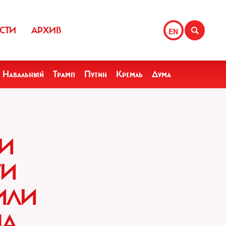
СТИ
АРХИВ
EN
Навальный
Трамп
Путин
Кремль
Дума
КИ
ТИ
ИЛИ
МА