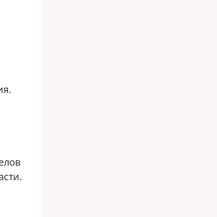
ия.
елов
асти.