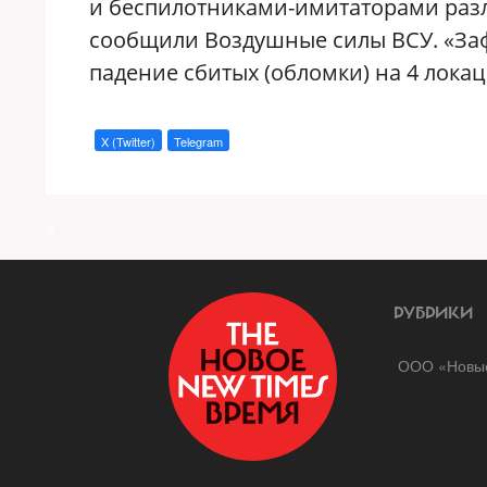
и беспилотниками-имитаторами разл
сообщили Воздушные силы ВСУ. «Заф
падение сбитых (обломки) на 4 лока
X (Twitter)
Telegram
a
РУБРИКИ
ООО «Новые