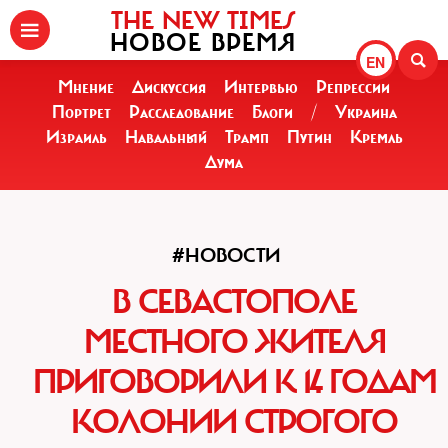
THE NEW TIMES
НОВОЕ ВРЕМЯ
EN
Мнение
Дискуссия
Интервью
Репрессии
Портрет
Расследование
Блоги
/
Украина
Израиль
Навальный
Трамп
Путин
Кремль
Дума
#НОВОСТИ
В СЕВАСТОПОЛЕ
МЕСТНОГО ЖИТЕЛЯ
ПРИГОВОРИЛИ К 14 ГОДАМ
КОЛОНИИ СТРОГОГО