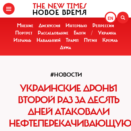
THE NEW TIMES
НОВОЕ ВРЕМЯ
EN
Мнение
Дискуссия
Интервью
Репрессии
Портрет
Расследование
Блоги
/
Украина
Израиль
Навальный
Трамп
Путин
Кремль
Дума
#НОВОСТИ
УКРАИНСКИЕ ДРОНЫ
ВТОРОЙ РАЗ ЗА ДЕСЯТЬ
ДНЕЙ АТАКОВАЛИ
НЕФТЕПЕРЕКАЧИВАЮЩУ