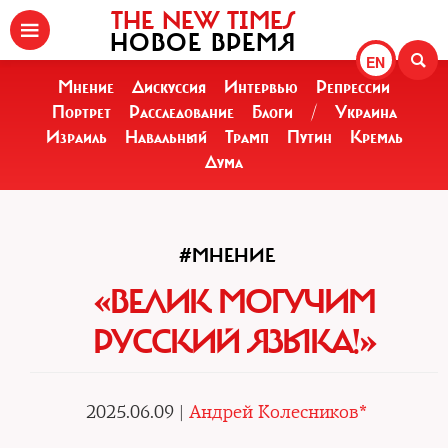
THE NEW TIMES
НОВОЕ ВРЕМЯ
EN
Мнение
Дискуссия
Интервью
Репрессии
Портрет
Расследование
Блоги
/
Украина
Израиль
Навальный
Трамп
Путин
Кремль
Дума
#МНЕНИЕ
«ВЕЛИК МОГУЧИМ
РУССКИЙ ЯЗЫКА!»
2025.06.09 |
Андрей Колесников*