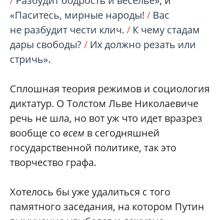
/
Разбудит бодрость и веселье»
; и
«Паситесь, мирные народы!
/
Вас
не разбудит чести клич.
/
К чему стадам
дары свободы?
/
Их должно резать или
стричь»
.
Сплошная теория режимов и социология
диктатур. О Толстом Льве Николаевиче
речь не шла, но вот уж что идет вразрез
вообще со
всем
в сегодняшней
государственной политике, так это
творчество графа.
Хотелось бы уже удалиться с того
памятного заседания, на котором Путин