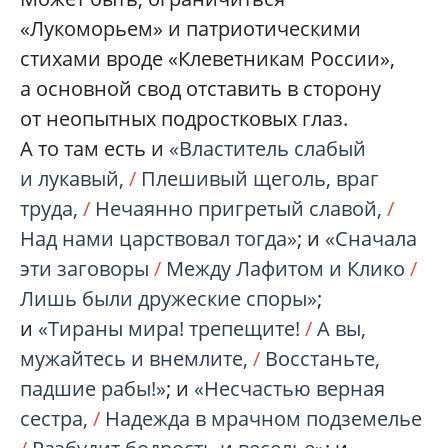
«Лукоморьем» и патриотическими
стихами вроде «Клеветникам России»,
а основной свод отставить в сторону
от неопытных подростковых глаз.
А то там есть и
«Властитель слабый
и лукавый,
/
Плешивый щеголь, враг
труда,
/
Нечаянно пригретый славой,
/
Над нами царствовал тогда»
; и
«Сначала
эти заговоры
/
Между Лафитом и Клико
/
Лишь были дружеские споры»
;
и
«Тираны мира! трепещите!
/
А вы,
мужайтесь и внемлите,
/
Восстаньте,
падшие рабы!»
; и
«Несчастью верная
сестра,
/
Надежда в мрачном подземелье