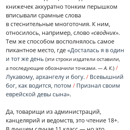
книжечек аккуратно тонким перышком
вписывали срамные слова
в стеснительные многоточия. К ним,
относилось, например, слово
«сводник»
.
Тем же способом восполнялось самое
пикантное место, где
«Досталась я в один
и тот же день
(эти строки издатели оставили,
/
а последующие обозначили точками. —
А. К.
)
Лукавому, архангелу и богу.
/
Всевышний
бог, как водится, потом
/
Признал своим
еврейской девы сына»
.
Да, товарищи из администраций,
канцелярий и ведомств, это чтение 18+.
В лучшем случае 11 класс — но это