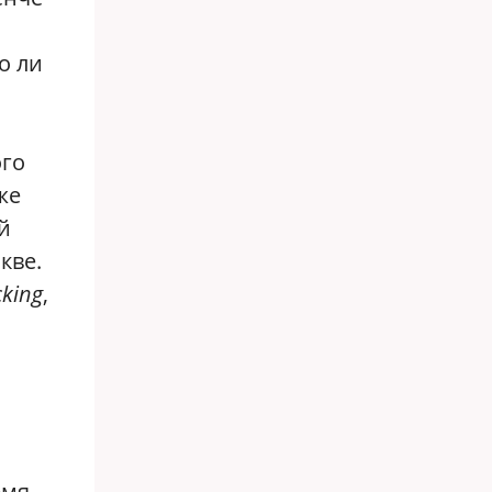
ло ли
ого
же
й
кве.
cking
,
емя