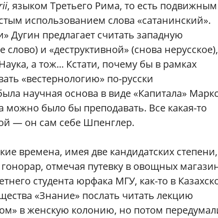
ii
, языком Третьего Рима, то есть подвижным
астым использованием слова «сатанинский».
и» Дугин предлагает считать западную
слово) и «деструктивной» (снова нерусское),
Наука, а тож... Кстати, почему бы в рамках
вать «вестернологию» по-русски
была научная основа в виде «Капитала» Маркс
а можно было бы преподавать. Все какая-то
рой — он сам себе Шпенглер.
ские времена, имея две кандидатских степени,
гонорар, отмечая путевку в овощных магазин
летнего студента юрфака МГУ, как-то в Казахск
бщества «Знание» послать читать лекцию
ом» в женскую колонию, но потом передумал