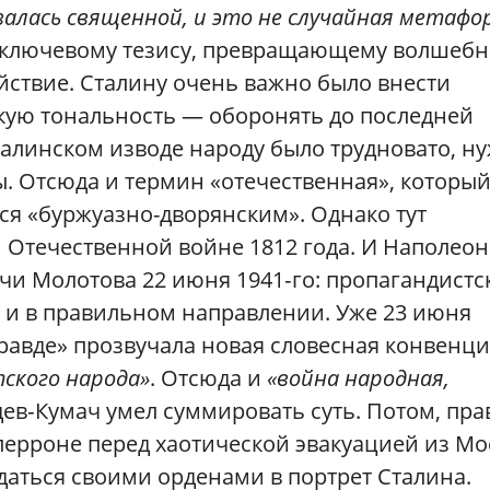
алась священной, и это не случайная метафо
л к ключевому тезису, превращающему волшеб
йствие. Сталину очень важно было внести
кую тональность — оборонять до последней
талинском изводе народу было трудновато, н
. Отсюда и термин «отечественная», которы
ся «буржуазно-дворянским». Однако тут
Отечественной войне 1812 года. И Наполеон
чи Молотова 22 июня 1941‑го: пропагандистс
о и в правильном направлении. Уже 23 июня
Правде» прозвучала новая словесная конвенци
ского народа»
. Отсюда и
«война народная,
в‑Кумач умел суммировать суть. Потом, пра
ерроне перед хаотической эвакуацией из Мо
идаться своими орденами в портрет Сталина.