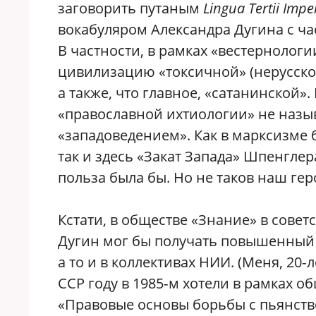
заговорить путаным
Lingua Tertii Imper
вокабуляром Александра Дугина с ч
В частности, в рамках «вестернологи
цивилизацию «токсичной» (нерусское 
а также, что главное, «сатанинской». 
«православной ихтиологии» не назы
«западоведением». Как в марксизме 
так и здесь «Закат Запада» Шпенглер
польза была бы. Но не таков наш ге
Кстати, в обществе «Знание» в совет
Дугин мог бы получать повышенный 
а то и в коллективах НИИ. (Меня, 20‑
ССР году в 1985‑м хотели в рамках о
«Правовые основы борьбы с пьянств