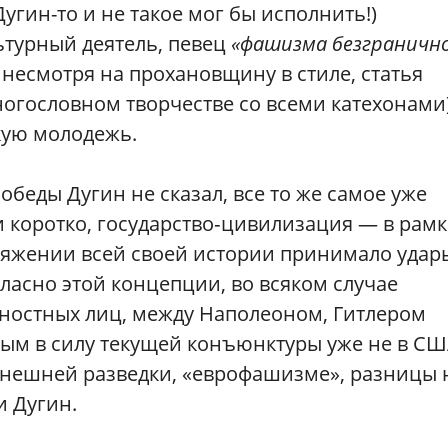
Дугин-то и не такое мог бы исполнить!)
ьтурный деятель, певец
«фашизма безграничн
 несмотря на прохановщину в стиле, статья
ногословном творчестве со всеми катехонами)
кую молодежь.
беды Дугин не сказал, все то же самое уже
 коротко, государство‑цивилизация — в рамк
тяжении всей своей истории принимало удар
ласно этой концепции, во всяком случае
ностных лиц, между Наполеоном, Гитлером
м в силу текущей конъюнктуры уже не в СШ
 внешней разведки, «еврофашизме», разницы 
и Дугин.