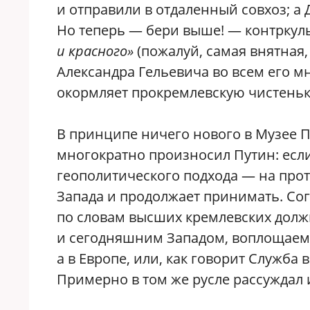
и отправили в отдаленный совхоз; а 
Но теперь — бери выше! — контркул
и красного»
(пожалуй, самая внятная,
Александра Гельевича во всем его м
окормляет прокремлевскую чистень
В принципе ничего нового в Музее По
многократно произносил Путин: если
геополитического подхода — на про
Запада и продолжает принимать. Сог
по словам высших кремлевских долж
и сегодняшним Западом, воплощаемы
а в Европе, или, как говорит Служба
Примерно в том же русле рассуждал 