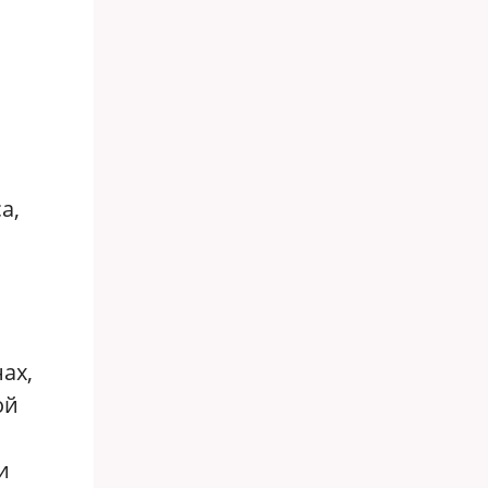
а,
ах,
ой
и