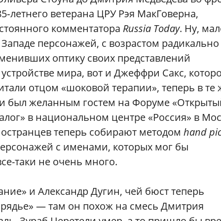
85‑летнего ветерана ЦРУ Рэя МакГоверна,
стоянного комментатора
Russia Today
. Ну, ма
 Западе персонажей, с возрастом радикально
менивших оптику своих представлений
 устройстве мира, вот и Джеффри Сакс, котор
итали отцом «шоковой терапии», теперь в те 
и был желанным гостем на Форуме «Открыты
алог» в национальном центре «Россия» в Мос
остранцев теперь собирают методом
hand pi
персонажей с именами, которых мог бы
се-таки не очень много.
ние» и Александр Дугин, чей бюст теперь
арядье» — там он похож на смесь Дмитрия
ль, Зураб Церетели умер, а то пришло бы вр