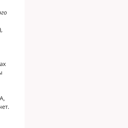
ого
,
ах
ы
А,
нет.