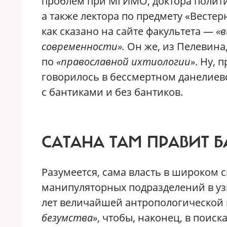
проблем при МГИМО, доктора политич
а также лектора по предмету «Вестер
как сказано на сайте факультета —
«в
современности».
Он же, из Пелевина
по
«православной ихтиологии»
. Ну, 
говорилось в бессмертном данелиев
с бантиками и без бантиков.
САТАНА ТАМ ПРАВИТ Б
Разумеется, сама власть в широком с
манипуляторных подразделений в узк
лет величайшей антропологической 
безумства»
, чтобы, наконец, в поис