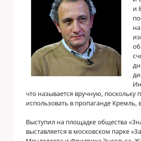
и 
по
на
из
об
сч
дн
ди
Ин
что называется вручную, поскольку 
использовать в пропаганде Кремль, в
Выступил на площадке общества «Зна
выставляется в московском парке «З
Менделеева и Фридриха Энгельса. Жа