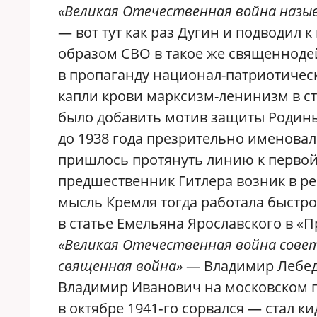
«Великая Отечественная война назыв
— вот тут как раз Дугин и подводи
образом СВО в такое же священноде
в пропаганду национал-патриотичес
капли крови марксизм-ленинизм в с
было добавить мотив защиты Родины
до 1938 года презрительно именовал
пришлось протянуть линию к первой 
предшественник Гитлера возник в ре
мысль Кремля тогда работала быстр
в статье Емельяна Ярославского в «
«Великая Отечественная война совет
священная война»
— Владимир Лебеде
Владимир Иванович на московском п
в октябре 1941‑го сорвался — стал к