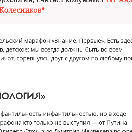
идеологии, считает колумнист
NT Ан
Колесников*
льский марафон «Знание. Первые». Есть зде
ив, детское: мы всегда должны быть во всем
ичат, соревнуясь друг с другом по любому по
ИОЛОГИЯ»
фантильность инфантильностью, но в ходе
рафона кто только не выступил — от Путина
Оливера Стоуна до Дмитрия Медведева во фр