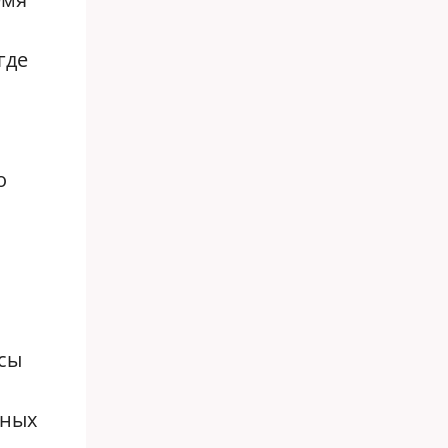
где
о
ссы
дных