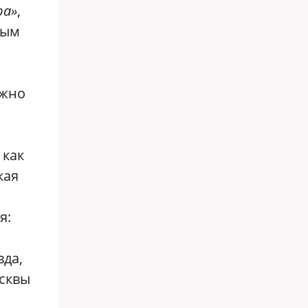
ра»
,
ным
ужно
й
 как
кая
я:
вда,
сквы