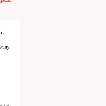
дрей
сь
воду:
енче