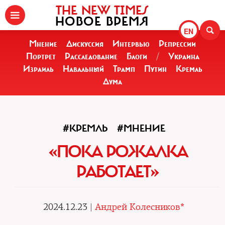
THE NEW TIMES
НОВОЕ ВРЕМЯ
EN
Мнение
Дискуссия
Интервью
Репрессии
Портрет
Расследование
Блоги
/
Украина
Израиль
Навальный
Трамп
Путин
Кремль
Дума
#КРЕМЛЬ
#МНЕНИЕ
«ПОКА РОЖАЛКА
РАБОТАЕТ»
2024.12.23 |
Андрей Колесников*