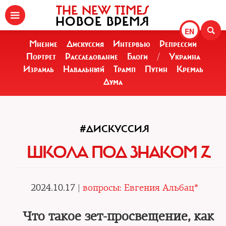
THE NEW TIMES
НОВОЕ ВРЕМЯ
EN
Мнение
Дискуссия
Интервью
Репрессии
Портрет
Расследование
Блоги
/
Украина
Израиль
Навальный
Трамп
Путин
Кремль
Дума
#ДИСКУССИЯ
ШКОЛА ПОД ЗНАКОМ Z
2024.10.17 |
вопросы: Евгения Альбац*
Что такое зет-просвещение, как