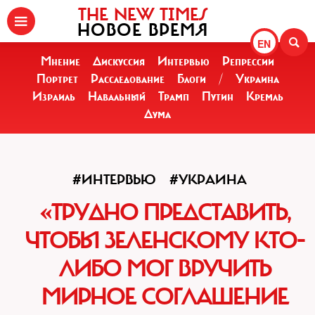
THE NEW TIMES
НОВОЕ ВРЕМЯ
EN
Мнение
Дискуссия
Интервью
Репрессии
Портрет
Расследование
Блоги
/
Украина
Израиль
Навальный
Трамп
Путин
Кремль
Дума
#ИНТЕРВЬЮ
#УКРАИНА
«ТРУДНО ПРЕДСТАВИТЬ,
ЧТОБЫ ЗЕЛЕНСКОМУ КТО-
ЛИБО МОГ ВРУЧИТЬ
МИРНОЕ СОГЛАШЕНИЕ