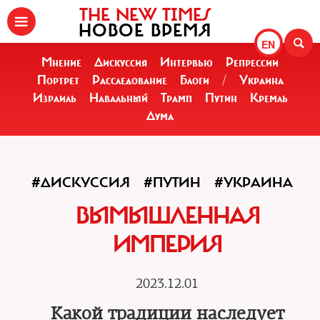
THE NEW TIMES
НОВОЕ ВРЕМЯ
EN
Мнение
Дискуссия
Интервью
Репрессии
Портрет
Расследование
Блоги
/
Украина
Израиль
Навальный
Трамп
Путин
Кремль
Дума
#ДИСКУССИЯ
#ПУТИН
#УКРАИНА
ВЫМЫШЛЕННАЯ
ИМПЕРИЯ
2023.12.01
Какой традиции наследует