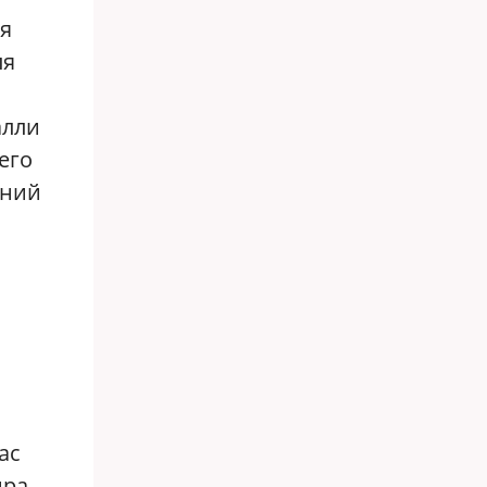
я
ля
алли
его
шний
ас
ра,