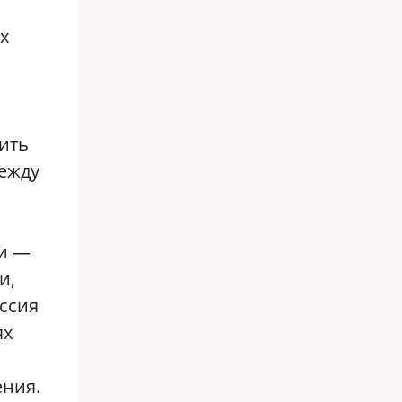
х
вить
между
ки —
и,
оссия
ях
ения.