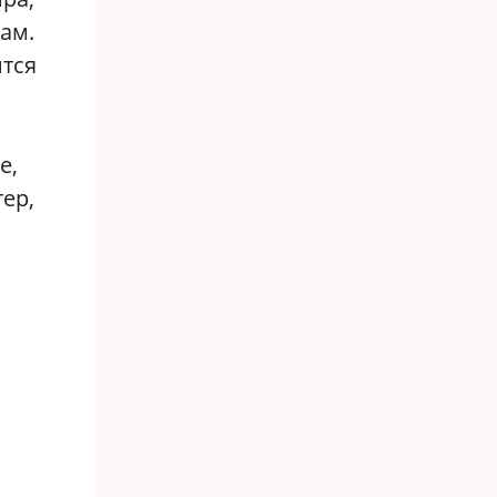
ам.
ится
е,
ер,