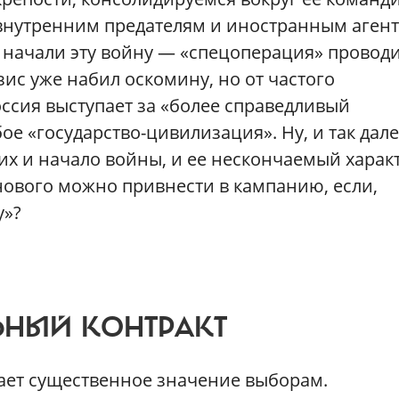
 внутренним предателям и иностранным агент
, начали эту войну — «спецоперация» провод
езис уже набил оскомину, но от частого
оссия выступает за «более справедливый
е «государство-цивилизация». Ну, и так дале
х и начало войны, и ее нескончаемый характ
 нового можно привнести в кампанию, если,
у»?
НЫЙ КОНТРАКТ
дает существенное значение выборам.