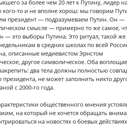
кшего за более чем 20 лет к Путину, лидер н
х кого‑то и не вполне хорош: мы говорим Пу
им президент — подразумеваем Путин. Он —
лическом смысле — примерно то же самое, ч
 — это выборы Путина. Это ритуал, такой же 
недельникам в средних школах по всей Росси
ена, описанные медиевистом Эрнстом
ческое, другое символическое. Оба воплощае
закрепить: два тела должны полностью совпад
ю президента, не может заполнить никто друг
ной с 2000‑го года.
арактеристики общественного мнения устоял
аким, на который не хочется обращать внима
нтрироваться на новостях о боевых действия