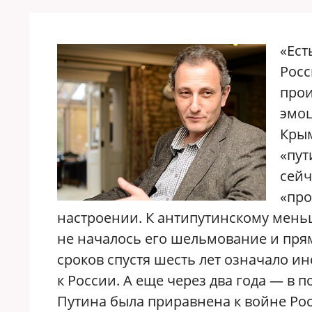
«Ест
Росс
прои
эмоц
Крым
«пут
сейч
«про
настроении. К антипутинскому меньш
не началось его шельмование и пря
сроков спустя шесть лет означало 
к России. А еще через два года — в 
Путина была приравнена к войне Росс