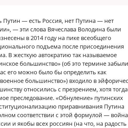
ь Путин — есть Россия, нет Путина — нет
ии», — эти слова Вячеслава Володина были
знесены в 2014 году на пике всеобщего
ионального подъема после присоединения
а. В жесткую автократию так называемое
инское большинство» (об это термине забыли
ас его можно было бы определить как
военное большинство») входило в эйфориче
инству относились с презрением, хотя тогд
мое преследование. «Обнуление» путинских
институционализацию приравнивания Путина
полном соответствии с этой формулой — война
ии и якобы всех россиян (на что, на радость