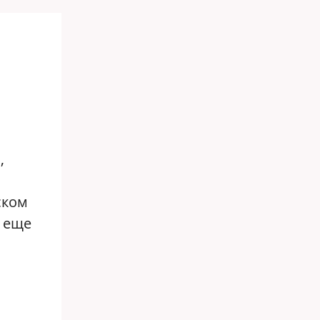
,
ском
а еще