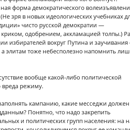
нная форма демократического волеизъявлени
 (Не зря в новых идеологических учебниках д
адиции» чисто русской демократии —
ь криком, одобрением, аккламацией толпы.) Р
ии избирателей вокруг Путина и заучивания 
, а элитам тоже небесполезно напомнить ли
сутствие вообще какой‑либо политической
 вреда режиму.
наполнять кампанию, какие месседжи должен
дданным? Понятно, что надо закрепить
льных и политических групп населения: на н
крепости, консолидируемся вокруг ее команди