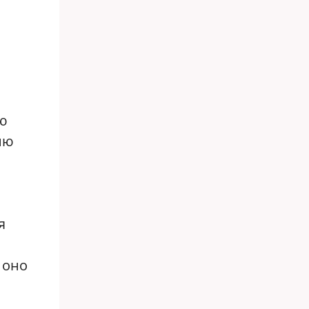
ую
ию
я
 оно