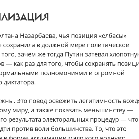
ИЛИЗАЦИЯ
лтана Назарбаева, чья позиция «елбасы»
е сохранила в должной мере политическое
 того, зачем же тогда Путин затевал хлопотн
в — как раз для того, чтобы сохранять позиц
 формальными полномочиями и огромной
 диктатора.
жны. Это повод освежить легитимность вожд
ому миру, а также показать меньшинству —
го результата электоральных процедур — что
дти против воли большинства. То, что это
м в форме аккламации мало кого волнует: