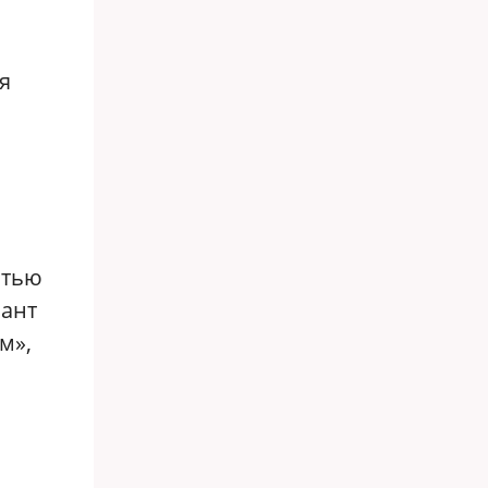
я
стью
иант
м»,