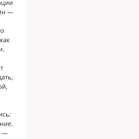
ации
тин —
то
как
и.
т
ать,
ой,
ись:
ние.
х —