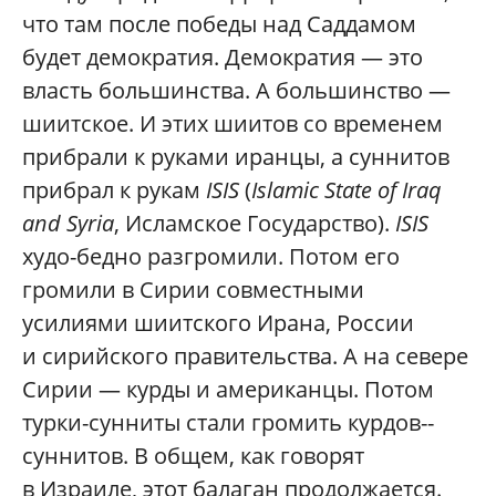
что там после победы над Саддамом
будет демократия. Демократия — это
власть большинства. А большинство —
шиитское. И этих шиитов со временем
прибрали к руками иранцы, а суннитов
прибрал к рукам
ISIS
(
Islamic State of Iraq
and Syria
, Исламское Государство).
ISIS
худо-бедно разгромили. Потом его
громили в Сирии совместными
усилиями шиитского Ирана, России
и сирийского правительства. А на севере
Сирии — курды и американцы. Потом
турки-­сунниты стали громить курдов-­
суннитов. В общем, как говорят
в Израиле, этот балаган продолжается.