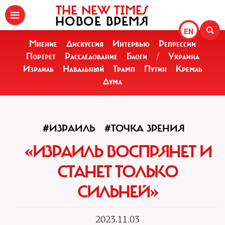
THE NEW TIMES
НОВОЕ ВРЕМЯ
EN
Мнение
Дискуссия
Интервью
Репрессии
Портрет
Расследование
Блоги
/
Украина
Израиль
Навальный
Трамп
Путин
Кремль
Дума
#ИЗРАИЛЬ
#ТОЧКА ЗРЕНИЯ
«ИЗРАИЛЬ ВОСПРЯНЕТ И
СТАНЕТ ТОЛЬКО
СИЛЬНЕЙ»
2023.11.03