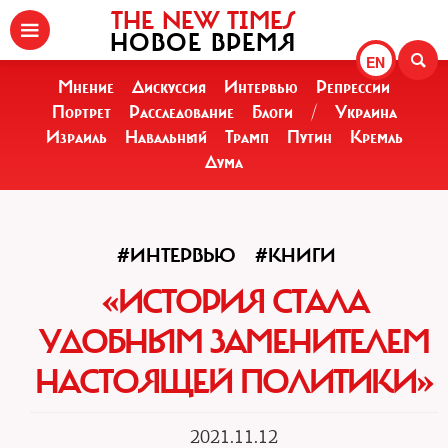
THE NEW TIMES
НОВОЕ ВРЕМЯ
EN
Мнение
Дискуссия
Интервью
Репрессии
Портрет
Расследование
Блоги
/
Украина
Израиль
Навальный
Трамп
Путин
Кремль
Дума
#ИНТЕРВЬЮ
#КНИГИ
«ИСТОРИЯ СТАЛА
УДОБНЫМ ЗАМЕНИТЕЛЕМ
НАСТОЯЩЕЙ ПОЛИТИКИ»
2021.11.12