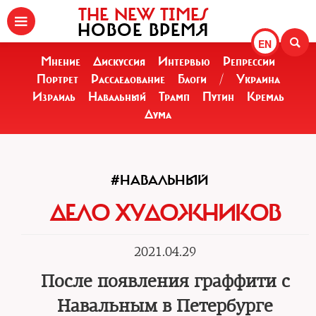
THE NEW TIMES
НОВОЕ ВРЕМЯ
EN
Мнение
Дискуссия
Интервью
Репрессии
Портрет
Расследование
Блоги
/
Украина
Израиль
Навальный
Трамп
Путин
Кремль
Дума
#НАВАЛЬНЫЙ
ДЕЛО ХУДОЖНИКОВ
2021.04.29
После появления граффити с
Навальным в Петербурге