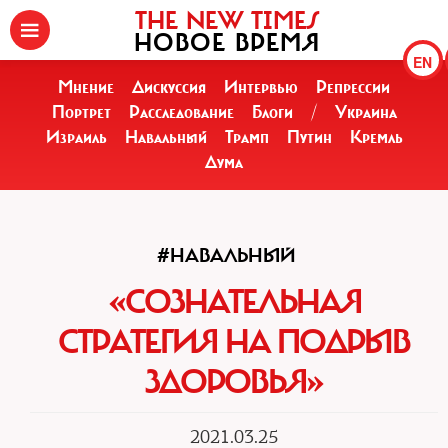
THE NEW TIMES
НОВОЕ ВРЕМЯ
EN
Мнение
Дискуссия
Интервью
Репрессии
Портрет
Расследование
Блоги
/
Украина
Израиль
Навальный
Трамп
Путин
Кремль
Дума
#НАВАЛЬНЫЙ
«СОЗНАТЕЛЬНАЯ
СТРАТЕГИЯ НА ПОДРЫВ
ЗДОРОВЬЯ»
2021.03.25