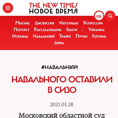
THE NEW TIMES
НОВОЕ ВРЕМЯ
EN
Мнение
Дискуссия
Интервью
Репрессии
Портрет
Расследование
Блоги
/
Украина
Израиль
Навальный
Трамп
Путин
Кремль
Дума
#НАВАЛЬНЫЙ
НАВАЛЬНОГО ОСТАВИЛИ
В СИЗО
2021.01.28
Московский областной суд