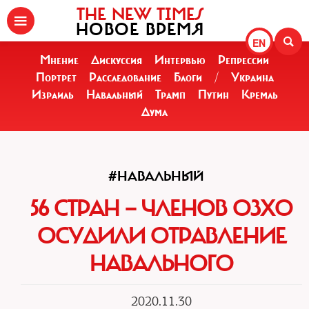
THE NEW TIMES
НОВОЕ ВРЕМЯ
EN
Мнение
Дискуссия
Интервью
Репрессии
Портрет
Расследование
Блоги
/
Украина
Израиль
Навальный
Трамп
Путин
Кремль
Дума
#НАВАЛЬНЫЙ
56 СТРАН — ЧЛЕНОВ ОЗХО
ОСУДИЛИ ОТРАВЛЕНИЕ
НАВАЛЬНОГО
2020.11.30