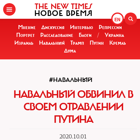
THE NEW TIMES
НОВОЕ ВРЕМЯ
EN
Мнение
Дискуссия
Интервью
Репрессии
Портрет
Расследование
Блоги
/
Украина
Израиль
Навальный
Трамп
Путин
Кремль
Дума
#НАВАЛЬНЫЙ
НАВАЛЬНЫЙ ОБВИНИЛ В
СВОЕМ ОТРАВЛЕНИИ
ПУТИНА
2020.10.01