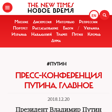
THE NEW TIMES
НОВОЕ ВРЕМЯ
EN
Мнение
Дискуссия
Интервью
Репрессии
Портрет
Расследование
Блоги
/
Украина
Израиль
Навальный
Трамп
Путин
Кремль
Дума
#ПУТИН
ПРЕСС-КОНФЕРЕНЦИЯ
ПУТИНА. ГЛАВНОЕ
2018.12.20
Президент Владимир Путин