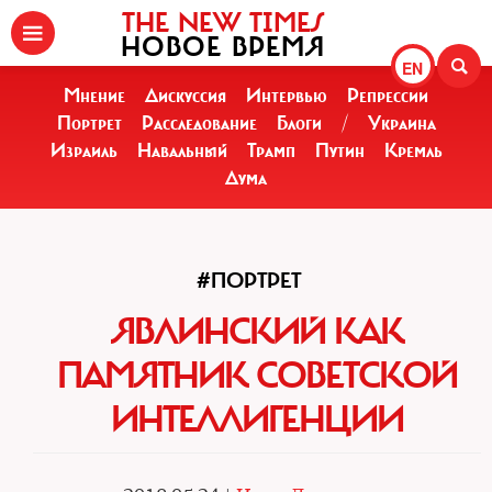
THE NEW TIMES
НОВОЕ ВРЕМЯ
EN
Мнение
Дискуссия
Интервью
Репрессии
Портрет
Расследование
Блоги
/
Украина
Израиль
Навальный
Трамп
Путин
Кремль
Дума
#ПОРТРЕТ
ЯВЛИНСКИЙ КАК
ПАМЯТНИК СОВЕТСКОЙ
ИНТЕЛЛИГЕНЦИИ