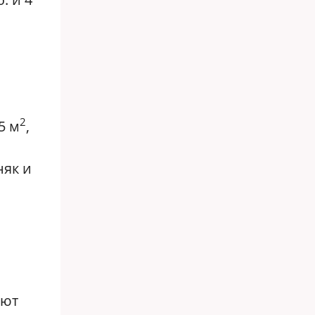
2
5 м
,
няк и
ают