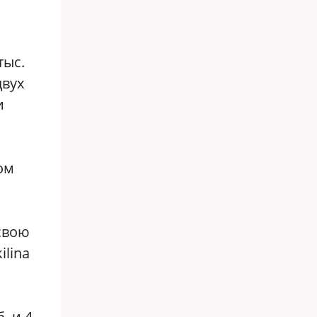
тыс.
двух
и
ом
 свою
lina
. и 4