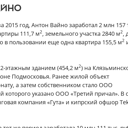
АЙНО
 2015 год, Антон Вайно заработал 2 млн 157 
2
2
артиры 111,7 м
, земельного участка 2840 м
, 
2
его в пользовании еще одна квартира 155,5 м
2
 2-этажным зданием (454,2 м
) на Клязьминск
не Подмосковья. Ранее жилой объект
нату, а затем собственником стало ООО
ей которого указано ООО «Третий причал». В
говая компания «Гута» и кипрский офшор Teki
тот же период заработала 10 млн 111 тыс. руб