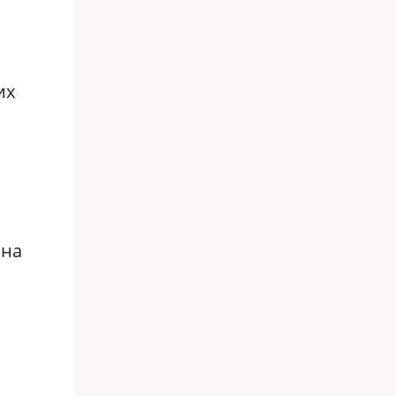
их
 на
м