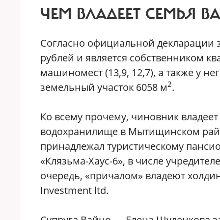
ЧЕМ ВЛАДЕЕТ СЕМЬЯ В
Согласно официальной декларации за
рублей и является собственником кв
машиномест (13,9, 12,7), а также у н
2
земельный участок 6058 м
.
Ко всему прочему, чиновник владеет
водохранилище в Мытищинском райо
принадлежал туристическому пансио
«Клязьма-Хаус-6», в числе учредител
очередь, «причалом» владеют холдин
Investment ltd.
Супруга Вайно — Елена Шуленкова за 