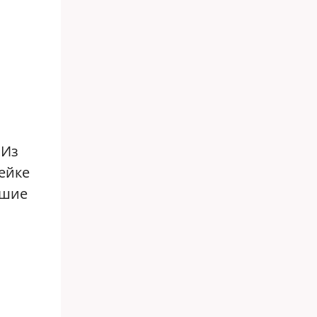
«Из
ейке
сшие