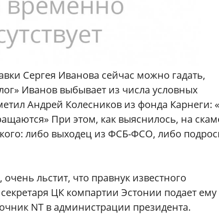
авки Сергея Иванова сейчас можно гадать,
олог» Иванов выбывает из числа условных
метил Андрей Колесников из фонда Карнеги: 
ащаются» При этом, как выяснилось, на скам
екого: либо выходец из ФСБ-ФСО, либо подро
очень льстит, что правнук известного
 секретаря ЦК компартии Эстонии подает ему
точник NT в администрации президента.