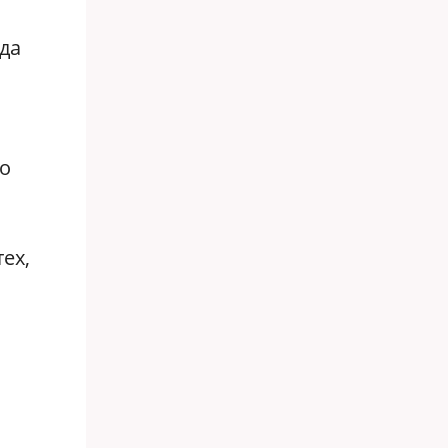
гда
но
ех,