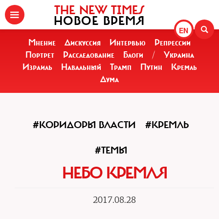
THE NEW TIMES
НОВОЕ ВРЕМЯ
EN
Мнение
Дискуссия
Интервью
Репрессии
Портрет
Расследование
Блоги
/
Украина
Израиль
Навальный
Трамп
Путин
Кремль
Дума
#КОРИДОРЫ ВЛАСТИ
#КРЕМЛЬ
#ТЕМЫ
НЕБО КРЕМЛЯ
2017.08.28