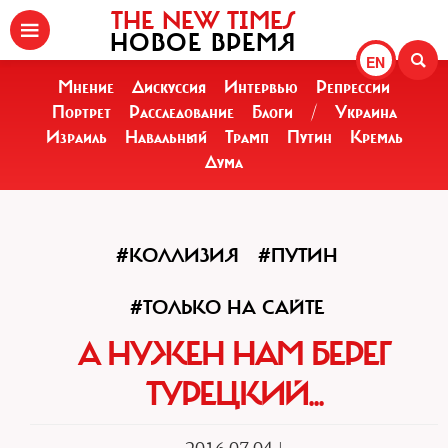
THE NEW TIMES
НОВОЕ ВРЕМЯ
EN
Мнение
Дискуссия
Интервью
Репрессии
Портрет
Расследование
Блоги
/
Украина
Израиль
Навальный
Трамп
Путин
Кремль
Дума
#КОЛЛИЗИЯ
#ПУТИН
#ТОЛЬКО НА САЙТЕ
А НУЖЕН НАМ БЕРЕГ
ТУРЕЦКИЙ...